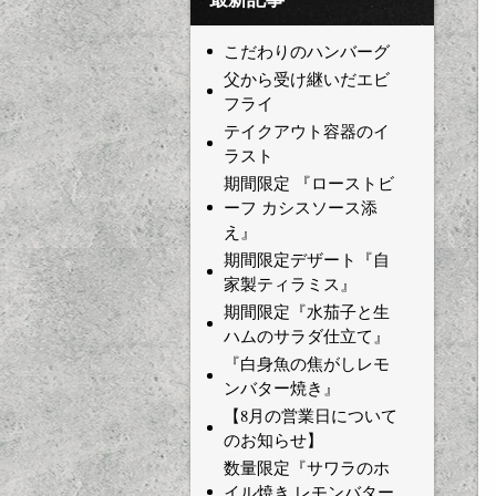
こだわりのハンバーグ
父から受け継いだエビ
フライ
テイクアウト容器のイ
ラスト
期間限定 『ローストビ
ーフ カシスソース添
え』
期間限定デザート『自
家製ティラミス』
期間限定『水茄子と生
ハムのサラダ仕立て』
『白身魚の焦がしレモ
ンバター焼き』
【8月の営業日について
のお知らせ】
数量限定『サワラのホ
イル焼き レモンバター