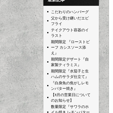
こだわりのハンバーグ
父から受け継いだエビ
フライ
テイクアウト容器のイ
ラスト
期間限定 『ローストビ
ーフ カシスソース添
え』
期間限定デザート『自
家製ティラミス』
期間限定『水茄子と生
ハムのサラダ仕立て』
『白身魚の焦がしレモ
ンバター焼き』
【8月の営業日について
のお知らせ】
数量限定『サワラのホ
イル焼き レモンバター