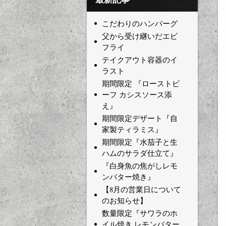
こだわりのハンバーグ
父から受け継いだエビ
フライ
テイクアウト容器のイ
ラスト
期間限定 『ローストビ
ーフ カシスソース添
え』
期間限定デザート『自
家製ティラミス』
期間限定『水茄子と生
ハムのサラダ仕立て』
『白身魚の焦がしレモ
ンバター焼き』
【8月の営業日について
のお知らせ】
数量限定『サワラのホ
イル焼き レモンバター