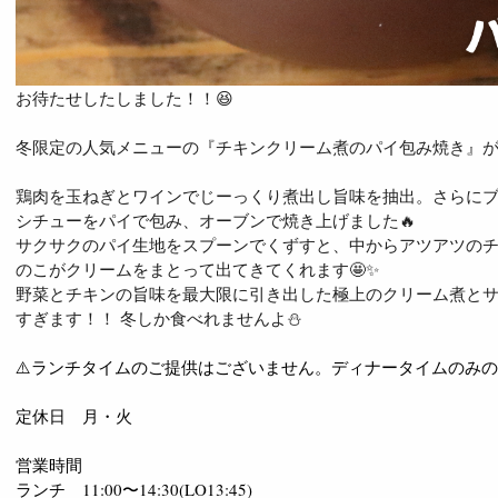
お待たせしたしました！！😆
冬限定の人気メニューの『チキンクリーム煮のパイ包み焼き』が始
鶏肉を玉ねぎとワインでじーっくり煮出し旨味を抽出。さらに
シチューをパイで包み、オーブンで焼き上げました🔥
サクサクのパイ生地をスプーンでくずすと、中からアツアツの
のこがクリームをまとって出てきてくれます🤩✨
野菜とチキンの旨味を最大限に引き出した極上のクリーム煮と
すぎます！！ 冬しか食べれませんよ⛄️
⚠️ランチタイムのご提供はございません。ディナータイムのみ
定休日 月・火
営業時間
ランチ 11:00〜14:30(LO13:45)