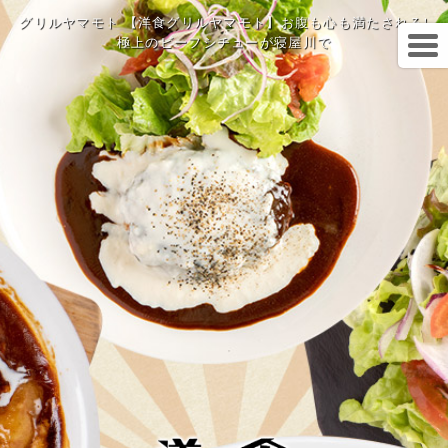
グリルヤマモト 【洋食グリルヤマモト】お腹も心も満たされる!
極上のビーフシチューが寝屋川で